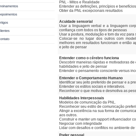
PNL - Mitos e Realidade
reinamentos
Entender as definições, princípios e benefício
Obter da PNL excepcionais resultados
epoimentos
Acuidade sensorial
rtigos
Usar a linguagem verbal e a linguagem corpo
confiança com todos os tipos de pessoas
lientes
Usar a postura, modulação e tom da voz para
Colocar-se no lugar dos outros com mode
ontato
melhores em resultados funcionam e então a
e jeito de pensar
Entender como o cérebro funciona
Descobrir maneiras rápidas e motivadoras de 
habilidades e jeito de pensar
Entender o pensamento consciente versus inc
Entender o Comportamento Humano
Identificar seu jeito preferido de pensar e a pr
Entender os estilos sociais e interativos.
Reconhecer o que motiva e desmotiva as pes
Habilidades Interpessoais
Modelos de comunicação da PNL.
Reconhecer seu estilo de comunicação preferi
Atingir a excelência na sua forma de comunicar
aos outros.
Construir e manter um rapport influenciador co
Negociar com integridade
Lidar com desafios e conflitos no ambiente de 
Poder pessoal