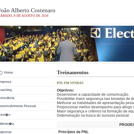
João Alberto Costenaro
SÁBADO, 8 DE AGOSTO DE 2026
Treinamentos
Home
mpresa
PNL EM VENDAS
oaching
Objetivos:
Desenvolver a capacidade de comunicação.
onsultoria
Possibilitar maior segurança nas tomadas de d
Melhorar as habilidades de apresentação pesso
esenvolvimento Pessoal
Proporcionar melhor desempenho para atingir 
Maior segurança e critérios na formação de equ
est�o
Determinação na busca do sucesso pessoal.
ideran�a
PROGR
Princípios da PNL
alestras